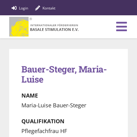
Zum
Login
Kontakt
Inhalt
springen
Tog
Verein
Nav
Bildung
Bauer-Steger, Maria-
Luise
Fachpersonen
News
NAME
Maria-Luise Bauer-Steger
Förderung
QUALIFIKATION
Shop
Pflegefachfrau HF