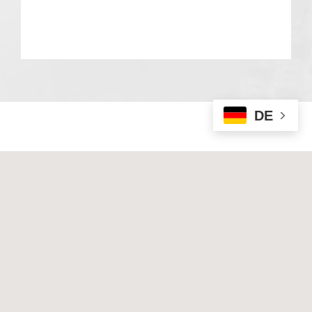
DE
© 2020 Basale Stimulation. All rights reserved
I
Impressum
I
Datenschutz
Techn. Umsetzung & Hosting:
Hüniger Media