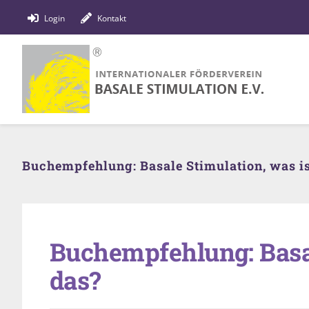
Zum
Login
Kontakt
Inhalt
springen
Buchempfehlung: Basale Stimulation, was is
Buchempfehlung: Basal
das?