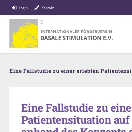
Zum
Login
Kontakt
Inhalt
springen
Eine Fallstudie zu einer erlebten Patienten
Eine Fallstudie zu eine
Patientensituation auf
anhand des Konzepts 