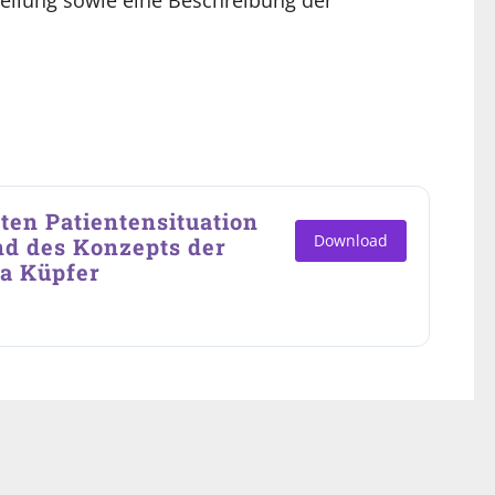
tellung sowie eine Beschreibung der
bten Patientensituation
Download
nd des Konzepts der
sa Küpfer