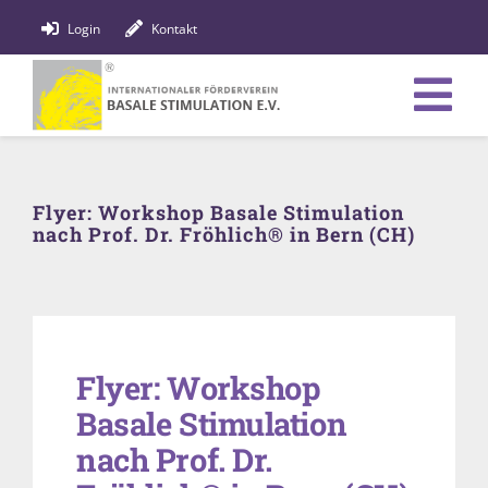
Zum
Login
Kontakt
Inhalt
springen
Tog
Verein
Nav
Flyer: Workshop Basale Stimulation
Bildung
nach Prof. Dr. Fröhlich® in Bern (CH)
Fachpersonen
News
Flyer: Workshop
Förderung
Basale Stimulation
Shop
nach Prof. Dr.