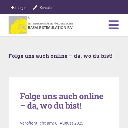
Zum
Login
Kontakt
Inhalt
springen
Tog
Verein
Nav
Folge uns auch online – da, wo du bist!
Bildung
Fachpersonen
News
Folge uns auch online
Förderung
– da, wo du bist!
Shop
Veröffentlicht am: 6. August 2025