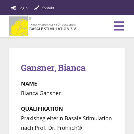
Zum
Login
Kontakt
Inhalt
springen
Tog
Verein
Nav
Bildung
Gansner, Bianca
Fachpersonen
NAME
News
Bianca Gansner
Förderung
QUALIFIKATION
Praxisbegleiterin Basale Stimulation
Shop
nach Prof. Dr. Fröhlich®