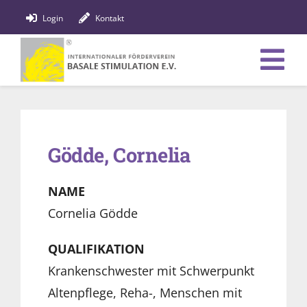
Zum
Login
Kontakt
Inhalt
springen
Tog
Verein
Nav
Bildung
Gödde, Cornelia
Fachpersonen
NAME
News
Cornelia Gödde
Förderung
QUALIFIKATION
Krankenschwester mit Schwerpunkt
Shop
Altenpflege, Reha-, Menschen mit