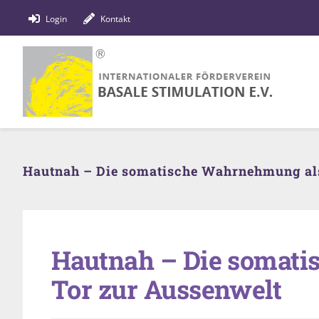
Zum
Login
Kontakt
Inhalt
springen
Hautnah – Die somatische Wahrnehmung als
Hautnah – Die somat
Tor zur Aussenwelt