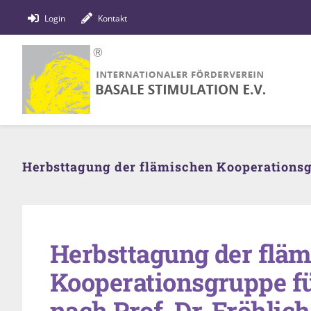
Zum
Login
Kontakt
Inhalt
springen
Herbsttagung der flämischen Kooperationsgr
Herbsttagung der flä
Kooperationsgruppe fü
nach Prof. Dr. Fröhlic