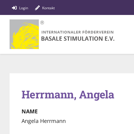
Zum
Login
Kontakt
Inhalt
springen
Herrmann, Angela
NAME
Angela Herrmann