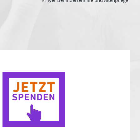
» Flyer Behindertenhilfe und Altenpflege