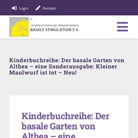
Zum
Login
Kontakt
Inhalt
springen
Tog
Verein
Nav
Kinderbuchreihe: Der basale Garten von
Bildung
Althea – eine Sonderausgabe: Kleiner
Maulwurf ist tot – Neu!
Fachpersonen
News
Förderung
Kinderbuchreihe: Der
basale Garten von
Shop
Althea – eine