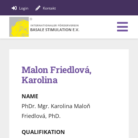
Zum
Login
Kontakt
Inhalt
springen
Tog
Verein
Nav
Bildung
Malon Friedlová,
Karolina
Fachpersonen
News
NAME
PhDr. Mgr. Karolina Maloň
Förderung
Friedlová, PhD.
Shop
QUALIFIKATION