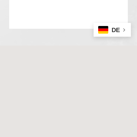
DE
© 2020 Basale Stimulation. All rights reserved
I
Impressum
I
Datenschutz
Techn. Umsetzung & Hosting:
Hüniger Media