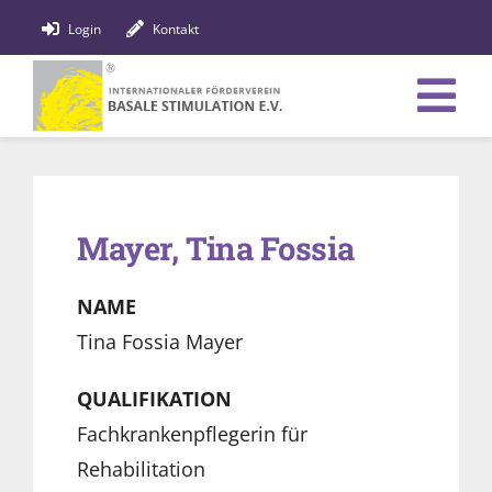
Zum
Login
Kontakt
Inhalt
springen
Tog
Verein
Nav
Bildung
Mayer, Tina Fossia
Fachpersonen
NAME
News
Tina Fossia Mayer
Förderung
QUALIFIKATION
Fachkrankenpflegerin für
Shop
Rehabilitation