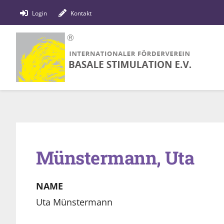
Zum
Login
Kontakt
Inhalt
springen
Münstermann, Uta
NAME
Uta Münstermann