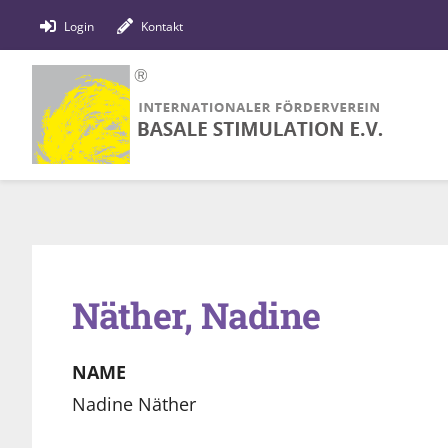
Zum
Login
Kontakt
Inhalt
springen
Näther, Nadine
NAME
Nadine Näther