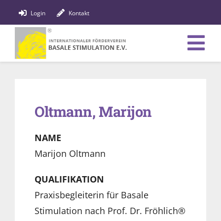
Zum
Login
Kontakt
Inhalt
springen
Tog
Verein
Nav
Bildung
Oltmann, Marijon
Fachpersonen
NAME
News
Marijon Oltmann
Förderung
QUALIFIKATION
Praxisbegleiterin für Basale
Shop
Stimulation nach Prof. Dr. Fröhlich®