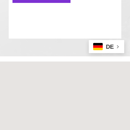
DE
© 2020 Basale Stimulation. All rights reserved
I
Impressum
I
Datenschutz
Techn. Umsetzung & Hosting:
Hüniger Media