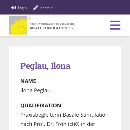
Zum
Login
Kontakt
Inhalt
springen
Tog
Verein
Nav
Bildung
Peglau, Ilona
Fachpersonen
NAME
News
Ilona Peglau
Förderung
QUALIFIKATION
Praxisbegleiterin Basale Stimulation
Shop
nach Prof. Dr. Fröhlich® in der