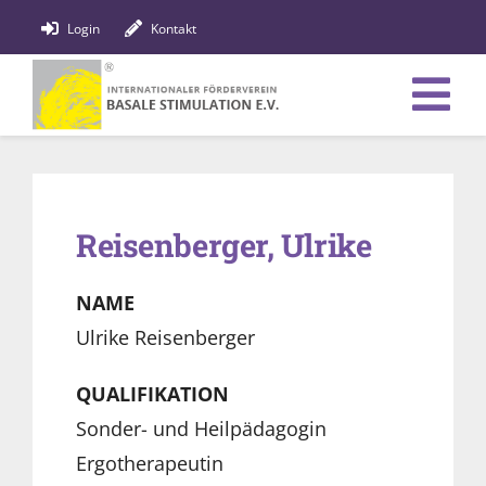
Zum
Login
Kontakt
Inhalt
springen
Tog
Verein
Nav
Bildung
Reisenberger, Ulrike
Fachpersonen
NAME
News
Ulrike Reisenberger
Förderung
QUALIFIKATION
Sonder- und Heilpädagogin
Shop
Ergotherapeutin