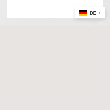
DE
© 2020 Basale Stimulation. All rights reserved
I
Impressum
I
Datenschutz
Techn. Umsetzung & Hosting:
Hüniger Media