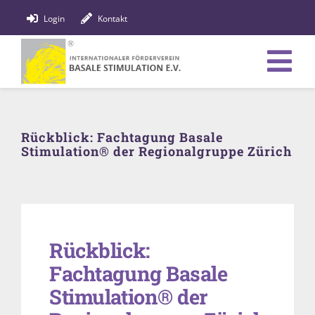
Zum
Login
Kontakt
Inhalt
springen
Tog
Verein
Nav
Rückblick: Fachtagung Basale
Bildung
Stimulation® der Regionalgruppe Zürich
Fachpersonen
News
Rückblick:
Förderung
Fachtagung Basale
Shop
Stimulation® der