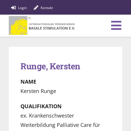
Zum
Login
Kontakt
Inhalt
springen
Tog
Verein
Nav
Bildung
Runge, Kersten
Fachpersonen
NAME
News
Kersten Runge
Förderung
QUALIFIKATION
ex. Krankenschwester
Shop
Weiterbildung Palliative Care für