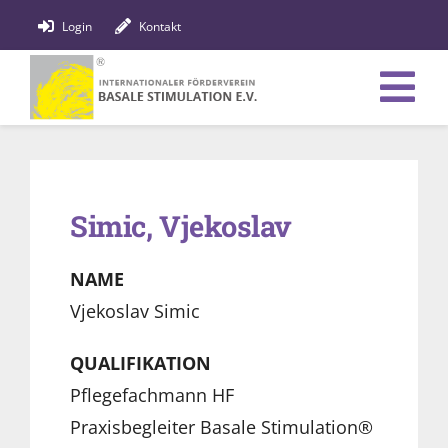
Zum
Login
Kontakt
Inhalt
springen
Tog
Verein
Nav
Bildung
Simic, Vjekoslav
Fachpersonen
NAME
News
Vjekoslav Simic
Förderung
QUALIFIKATION
Pflegefachmann HF
Shop
Praxisbegleiter Basale Stimulation®