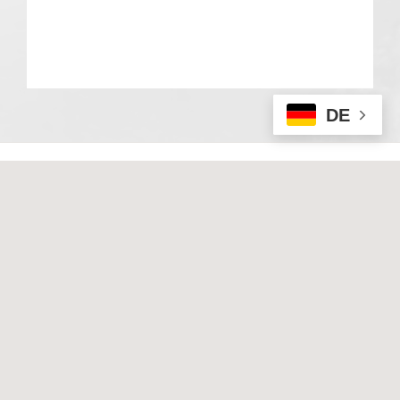
DE
© 2020 Basale Stimulation. All rights reserved
I
Impressum
I
Datenschutz
Techn. Umsetzung & Hosting:
Hüniger Media