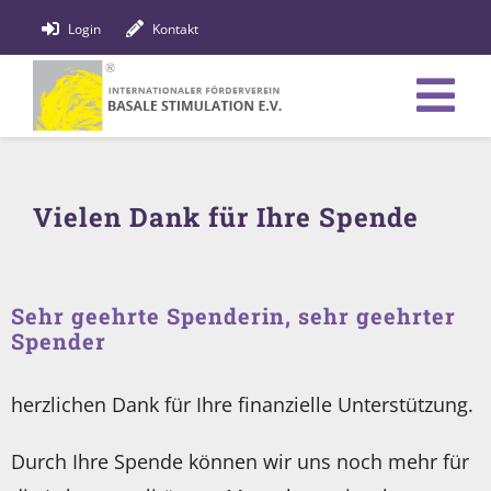
Zum
Login
Kontakt
Inhalt
springen
Tog
Verein
Nav
Vielen Dank für Ihre Spende
Bildung
Fachpersonen
Sehr geehrte Spenderin, sehr geehrter
News
Spender
Förderung
herzlichen Dank für Ihre finanzielle Unterstützung.
Shop
Durch Ihre Spende können wir uns noch mehr für