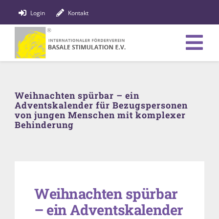
Zum
Login
Kontakt
Inhalt
springen
Tog
Verein
Nav
Weihnachten spürbar – ein
Bildung
Adventskalender für Bezugspersonen
von jungen Menschen mit komplexer
Fachpersonen
Behinderung
News
Förderung
Weihnachten spürbar
Shop
– ein Adventskalender