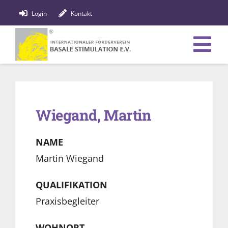
Zum
Login
Kontakt
Inhalt
springen
Tog
Verein
Nav
Bildung
Wiegand, Martin
Fachpersonen
NAME
News
Martin Wiegand
Förderung
QUALIFIKATION
Praxisbegleiter
Shop
WOHNORT