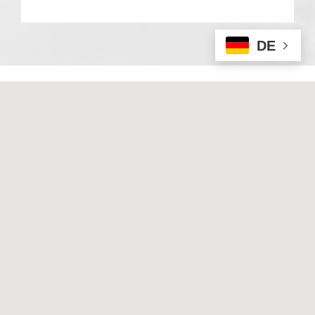
DE
© 2020 Basale Stimulation. All rights reserved
I
Impressum
I
Datenschutz
Techn. Umsetzung & Hosting:
Hüniger Media