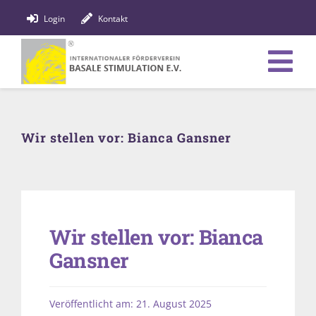
Zum
Login
Kontakt
Inhalt
springen
Tog
Verein
Nav
Wir stellen vor: Bianca Gansner
Bildung
Fachpersonen
News
Wir stellen vor: Bianca
Förderung
Gansner
Shop
Veröffentlicht am: 21. August 2025