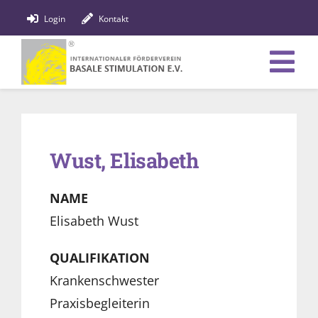
Zum
Login
Kontakt
Inhalt
springen
Tog
Verein
Nav
Bildung
Wust, Elisabeth
Fachpersonen
NAME
News
Elisabeth Wust
Förderung
QUALIFIKATION
Krankenschwester
Shop
Praxisbegleiterin