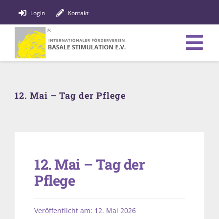
Zum
Login
Kontakt
Inhalt
springen
Tog
Verein
Nav
12. Mai – Tag der Pflege
Bildung
Fachpersonen
News
12. Mai – Tag der
Förderung
Pflege
Shop
Veröffentlicht am: 12. Mai 2026