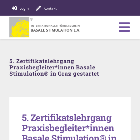
Zum
Login
Kontakt
Inhalt
springen
Tog
Verein
Nav
5. Zertifikatslehrgang
Bildung
Praxisbegleiter*innen Basale
Stimulation® in Graz gestartet
Fachpersonen
News
Förderung
5. Zertifikatslehrgang
Praxisbegleiter*innen
Shop
Basale Stimulation® in