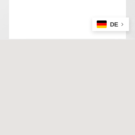
DE
© 2020 Basale Stimulation. All rights reserved
I
Impressum
I
Datenschutz