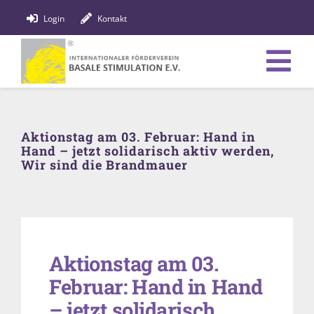
Zum
Login
Kontakt
Inhalt
springen
Tog
Verein
Nav
Aktionstag am 03. Februar: Hand in
Bildung
Hand – jetzt solidarisch aktiv werden,
Wir sind die Brandmauer
Fachpersonen
News
Förderung
Aktionstag am 03.
Februar: Hand in Hand
Shop
– jetzt solidarisch