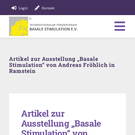
Zum
Login
Kontakt
Inhalt
springen
Tog
Verein
Nav
Artikel zur Ausstellung „Basale
Bildung
Stimulation“ von Andreas Fröhlich in
Ramstein
Fachpersonen
News
Förderung
Artikel zur
Ausstellung „Basale
Shop
Stimulation“ von