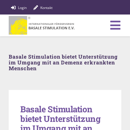
Zum
Login
Kontakt
Inhalt
springen
Tog
Verein
Nav
Basale Stimulation bietet Unterstützung
Bildung
im Umgang mit an Demenz erkrankten
Menschen
Fachpersonen
News
Förderung
Basale Stimulation
bietet Unterstützung
Shop
im Umgang mit an