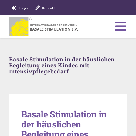
Zum
Login
Kontakt
Inhalt
springen
Tog
Verein
Nav
Basale Stimulation in der häuslichen
Bildung
Begleitung eines Kindes mit
Intensivpflegebedarf
Fachpersonen
News
Förderung
Basale Stimulation in
der häuslichen
Shop
Begleitung eines