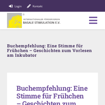
Zum
Login
Kontakt
Inhalt
springen
Tog
Verein
Nav
Buchempfehlung: Eine Stimme für
Bildung
Frühchen – Geschichten zum Vorlesen
am Inkubator
Fachpersonen
News
Förderung
Buchempfehlung: Eine
Stimme für Frühchen
Shop
– Geschichten zum