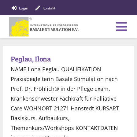
Zum
Login
Kontakt
Inhalt
springen
Tog
Verein
Nav
Peglau, Ilona
Bildung
NAME Ilona Peglau QUALIFIKATION
Fachpersonen
Praxisbegleiterin Basale Stimulation nach
Prof. Dr. Fröhlich® in der Pflege exam.
News
Krankenschwester Fachkraft für Palliative
Care WOHNORT 21271 Hanstedt KURSART
Förderung
Basiskurs, Aufbaukurs,
Shop
Themenkurs/Workshops KONTAKTDATEN