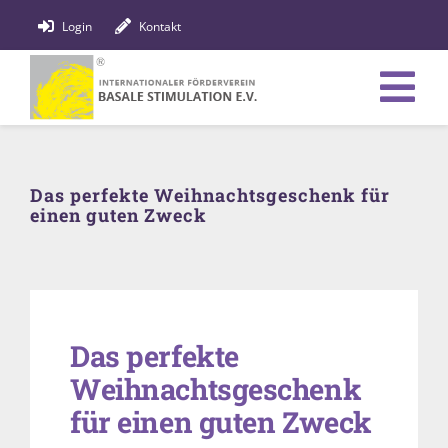
Zum
Login
Kontakt
Inhalt
springen
Tog
Verein
Nav
Das perfekte Weihnachtsgeschenk für
Bildung
einen guten Zweck
Fachpersonen
News
Das perfekte
Förderung
Weihnachtsgeschenk
Shop
für einen guten Zweck