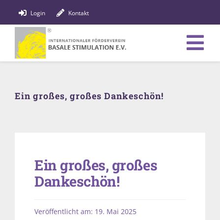
Zum
Login
Kontakt
Inhalt
springen
Tog
Verein
Nav
Ein großes, großes Dankeschön!
Bildung
Fachpersonen
News
Ein großes, großes
Förderung
Dankeschön!
Shop
Veröffentlicht am: 19. Mai 2025