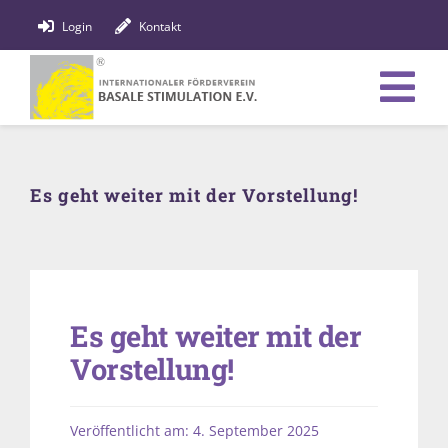
Zum
Login
Kontakt
Inhalt
springen
Tog
Verein
Nav
Es geht weiter mit der Vorstellung!
Bildung
Fachpersonen
News
Es geht weiter mit der
Förderung
Vorstellung!
Shop
Veröffentlicht am: 4. September 2025