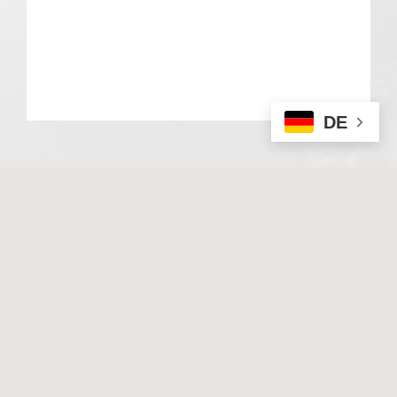
DE
© 2020 Basale Stimulation. All rights reserved
I
Impressum
I
Datenschutz
Techn. Umsetzung & Hosting:
Hüniger Media