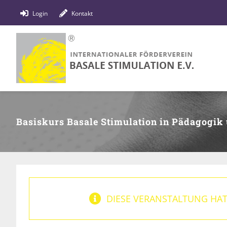
Zum
Login
Kontakt
Inhalt
springen
Basiskurs Basale Stimulation in Pädagogik 
DIESE VERANSTALTUNG HAT