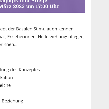
dagogik und Pflege
 März 2023 um 17:00 Uhr
nzept der Basalen Stimulation kennen
al, Erzieherinnen, Heilerziehungspfleger,
erinnen…
ltung des Konzeptes
kation
eiche
d Beziehung