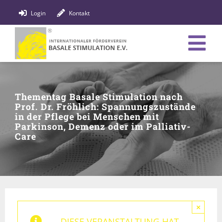
Zum
Login
Kontakt
Inhalt
springen
Tog
Verein
Nav
Thementag Basale Stimulation nach
Bildung
Prof. Dr. Fröhlich: Spannungszustände
in der Pflege bei Menschen mit
Fachpersonen
Parkinson, Demenz oder im Palliativ-
Care
News
Förderung
Shop
×
DIESE VERANSTALTUNG HAT