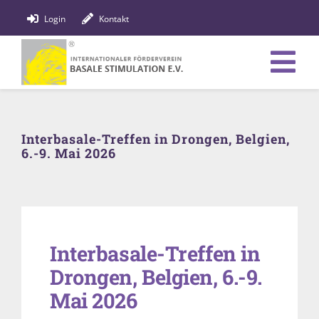
Zum
Login
Kontakt
Inhalt
springen
Tog
Verein
Nav
Interbasale-Treffen in Drongen, Belgien,
Bildung
6.-9. Mai 2026
Fachpersonen
News
Interbasale-Treffen in
Förderung
Drongen, Belgien, 6.-9.
Shop
Mai 2026