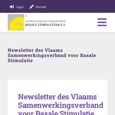
Zum
Login
Kontakt
Inhalt
springen
Tog
Verein
Nav
Newsletter des Vlaams
Bildung
Samenwerkingsverband voor Basale
Stimulatie
Fachpersonen
News
Förderung
Newsletter des Vlaams
Samenwerkingsverband
Shop
voor Basale Stimulatie