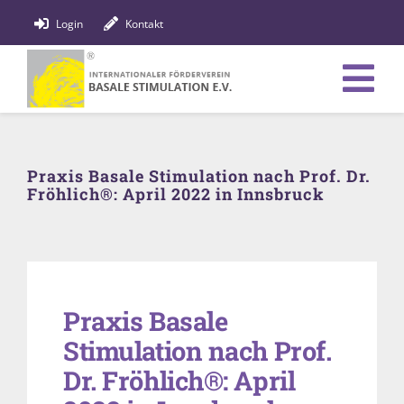
Zum
Login
Kontakt
Inhalt
springen
Tog
Verein
Nav
Praxis Basale Stimulation nach Prof. Dr.
Bildung
Fröhlich®: April 2022 in Innsbruck
Fachpersonen
News
Praxis Basale
Förderung
Stimulation nach Prof.
Shop
Dr. Fröhlich®: April