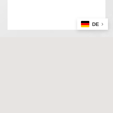
DE
© 2020 Basale Stimulation. All rights reserved
I
Impressum
I
Datenschutz
Techn. Umsetzung & Hosting:
Hüniger Media