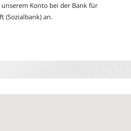
 unserem Konto bei der Bank für
ft (Sozialbank) an.
20 Basale Stimulation. All rights reserved I
Impressum
I
Datensc