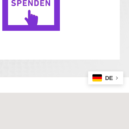
DE
hutz