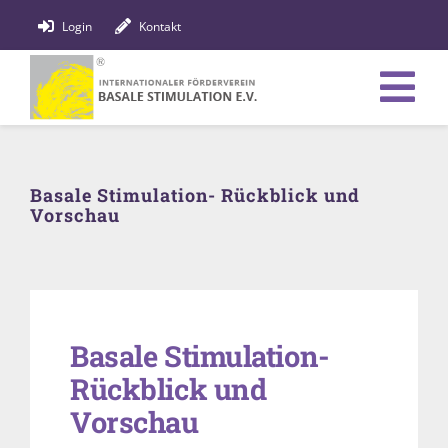
Zum
Login
Kontakt
Inhalt
springen
Tog
Verein
Nav
Basale Stimulation- Rückblick und
Bildung
Vorschau
Fachpersonen
News
Basale Stimulation-
Förderung
Rückblick und
Shop
Vorschau