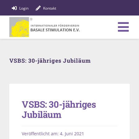
Zum
Login
Kontakt
Inhalt
springen
Tog
Verein
Nav
VSBS: 30-jähriges Jubiläum
Bildung
Fachpersonen
News
VSBS: 30-jähriges
Förderung
Jubiläum
Shop
Veröffentlicht am: 4. Juni 2021