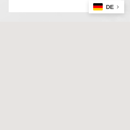
DE
© 2020 Basale Stimulation. All rights reserved
I
Impressum
I
Datenschutz
Techn. Umsetzung & Hosting:
Hüniger Media