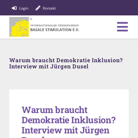
Zum
Login
Kontakt
Inhalt
springen
Tog
Verein
Nav
Warum braucht Demokratie Inklusion?
Bildung
Interview mit Jürgen Dusel
Fachpersonen
News
Warum braucht
Förderung
Demokratie Inklusion?
Shop
Interview mit Jürgen