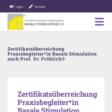
Zum
Login
Kontakt
Inhalt
springen
Tog
Verein
Nav
Zertifikatsüberreichung
Bildung
Praxisbegleiter*in Basale Stimulation
nach Prof. Dr. Fröhlich®
Fachpersonen
News
Förderung
Zertifikatsüberreichung
Praxisbegleiter*in
Shop
Basale Stimulation