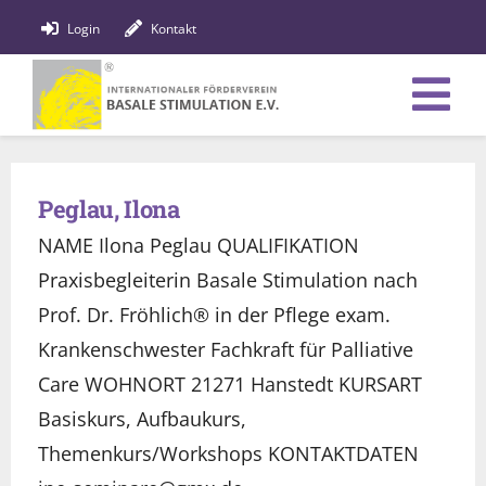
Zum
Login
Kontakt
Inhalt
springen
Tog
Verein
Nav
Peglau, Ilona
Bildung
NAME Ilona Peglau QUALIFIKATION
Fachpersonen
Praxisbegleiterin Basale Stimulation nach
Prof. Dr. Fröhlich® in der Pflege exam.
News
Krankenschwester Fachkraft für Palliative
Care WOHNORT 21271 Hanstedt KURSART
Förderung
Basiskurs, Aufbaukurs,
Shop
Themenkurs/Workshops KONTAKTDATEN